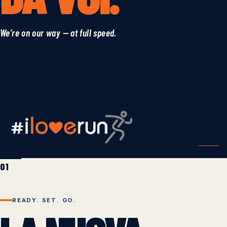
We’re on our way — at full speed.
01
READY. SET. GO.